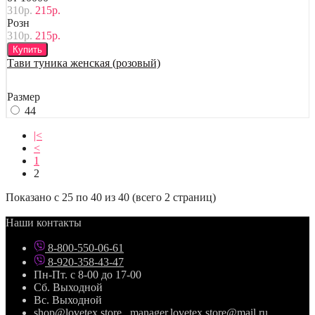
310р.
215р.
Розн
310р.
215р.
Купить
Тави туника женская (розовый)
Размер
44
|<
<
1
2
Показано с 25 по 40 из 40 (всего 2 страниц)
Наши контакты
8-800-550-06-61
8-920-358-43-47
Пн-Пт. с 8-00 до 17-00
Сб. Выходной
Вс. Выходной
shop@lovetex.store , manager.lovetex.store@mail.ru