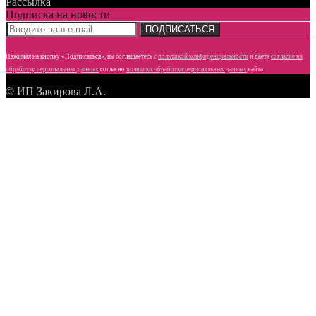
Рассылка
Подписка на новости
ПОДПИСАТЬСЯ
Нажимая на кнопку «Подписаться», вы соглашаетесь с
политикой конфиденциальности
и даете
согласие
на
обработку персональных данных
согласно
политики обработки персональных данных
сайта
© ИП Закирова Л.А.