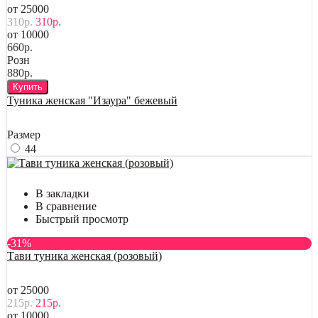
от 25000
310р.
310р.
от 10000
660р.
Розн
880р.
Купить
Туника женская "Изаура" бежевый
Размер
44
В закладки
В сравнение
Быстрый просмотр
-31%
Тави туника женская (розовый)
от 25000
215р.
215р.
от 10000