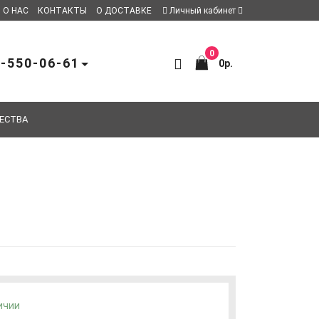
О НАС
КОНТАКТЫ
О ДОСТАВКЕ
Личный кабинет
0
-550-06-61
0р.
ЕСТВА
ичии