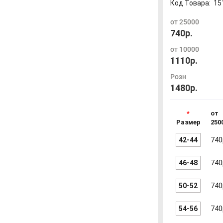
Код Товара:
15
от 25000
740р.
от 10000
1110р.
Розн
1480р.
от
Размер
250
42-44
740
46-48
740
50-52
740
54-56
740