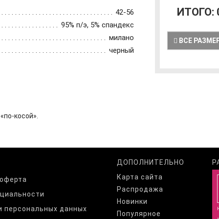
ИТОГО:
42-56
95% п/э, 5% спандекс
милано
ВСЕ РАЗМЕ
черный
«по-косой».
ДОПОЛНИТЕЛЬНО
Р
Карта сайта
 оферта
Распродажа
нциальности
Новинки
и персональных данных
Популярное