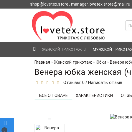
shop@lovetex.store , manager.lovetex.store@mail.ru
ЖЕНСКИЙ ТРИКОТАЖ
МУЖСКОЙ ТРИКОТА
Главная
Женский трикотаж
Юбки
Венера юбк
Венера юбка женская (
Отзывы: 0
Написать отзыв
/
ВСЕ О ТОВАРЕ
ХАРАКТЕРИСТИКИ
ОТЗЫ
0