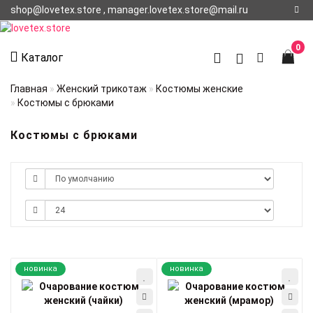
shop@lovetex.store , manager.lovetex.store@mail.ru
Регистрация
0
Каталог
Авторизация
Главная
Женский трикотаж
Костюмы женские
Костюмы с брюками
О НАС
Костюмы с брюками
КОНТАКТЫ
О
ДОСТАВКЕ
новинка
новинка