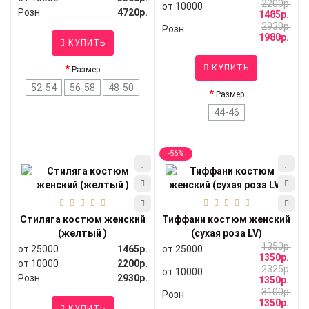
2200р.
от 10000
Розн
4720р.
1485р.
2930р.
Розн
1980р.
КУПИТЬ
КУПИТЬ
Размер
52-54
56-58
48-50
Размер
44-46
-56%
Стиляга костюм женский
Тиффани костюм женский
(желтый )
(сухая роза LV)
1350р.
от 25000
1465р.
от 25000
1350р.
от 10000
2200р.
2325р.
от 10000
Розн
2930р.
1350р.
3100р.
Розн
1350р.
КУПИТЬ