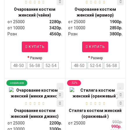
Очарование костюм
Очарование костюм
женский (чайки)
женский (мрамор)
от 25000
2280р.
от 25000
1900р.
от 10000
3420р.
от 10000
2850р.
Розн
4560р.
Розн
3800р.
КУПИТЬ
КУПИТЬ
Размер
Размер
48-50
56-58
52-54
48-50
52-54
56-58
новинка
-32%
Очарование костюм
Стиляга костюм женский
женский (микки джинс)
(оранжевый )
990р.
от 25000
2200р.
от 25000
990р.
от 10000
3300р.