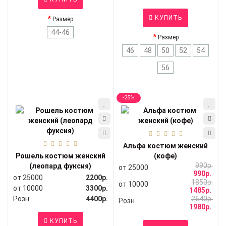
КУПИТЬ
Размер
44-46
Размер
46
48
50
52
54
56
-25%
Альфа костюм женский
Рошель костюм женский
(кофе)
990р.
(леопард фуксия)
от 25000
990р.
от 25000
2200р.
1850р.
от 10000
от 10000
3300р.
1485р.
Розн
4400р.
2640р.
Розн
1980р.
КУПИТЬ