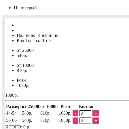
Цвет
серый
Наличие:
В наличии
Код Товара:
1517
от 25000
540р.
от 10000
810р.
Розн
1080р.
1080р.
Размер
от 25000
от 10000
Розн
Кол-во
44-54
540р.
810р.
1080р.
-
+
56-66
540р.
810р.
1080р.
-
+
ИТОГО:
0
р.