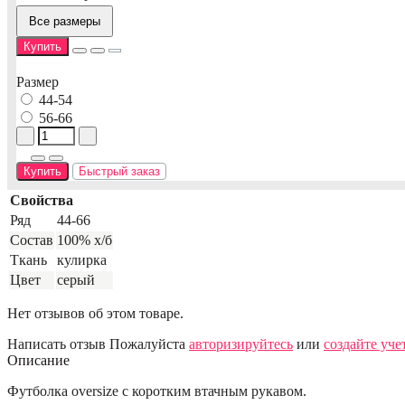
Все размеры
Купить
Размер
44-54
56-66
Купить
Быстрый заказ
Свойства
Ряд
44-66
Состав
100% х/б
Ткань
кулирка
Цвет
серый
Нет отзывов об этом товаре.
Написать отзыв
Пожалуйста
авторизируйтесь
или
создайте уче
Описание
Футболка oversize с коротким втачным рукавом.