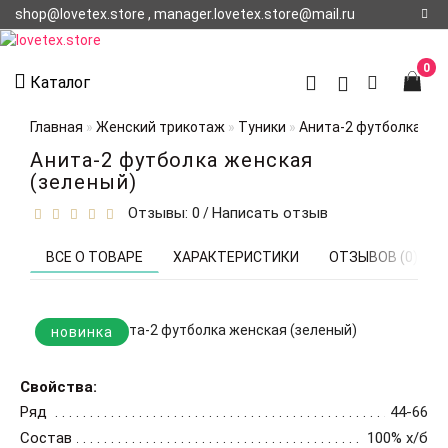
shop@lovetex.store , manager.lovetex.store@mail.ru
Регистрация
0
Каталог
Авторизация
Главная
Женский трикотаж
Туники
Анита-2 футболка жен
О НАС
Анита-2 футболка женская
(зеленый)
КОНТАКТЫ
Отзывы: 0
Написать отзыв
/
О
ДОСТАВКЕ
ВСЕ О ТОВАРЕ
ХАРАКТЕРИСТИКИ
ОТЗЫВОВ (0)
новинка
Свойства:
Ряд
44-66
Состав
100% х/б