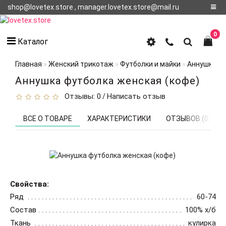
shop@lovetex.store , manager.lovetex.store@mail.ru
Регистрация
0
Каталог
Авторизация
Главная
Женский трикотаж
Футболки и майки
Аннушка фу
О НАС
Аннушка футболка женская (кофе)
Отзывы: 0
Написать отзыв
/
КОНТАКТЫ
О
ВСЕ О ТОВАРЕ
ХАРАКТЕРИСТИКИ
ОТЗЫВОВ (0)
ДОСТАВКЕ
Свойства:
Ряд
60-74
Состав
100% х/б
Ткань
кулирка