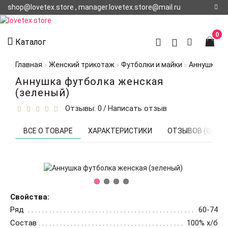
shop@lovetex.store , manager.lovetex.store@mail.ru
Регистрация
0
Каталог
Авторизация
Главная
Женский трикотаж
Футболки и майки
Аннушка фу
О НАС
Аннушка футболка женская
(зеленый)
КОНТАКТЫ
Отзывы: 0
Написать отзыв
/
О
ДОСТАВКЕ
ВСЕ О ТОВАРЕ
ХАРАКТЕРИСТИКИ
ОТЗЫВОВ (0)
Свойства:
Ряд
60-74
Состав
100% х/б