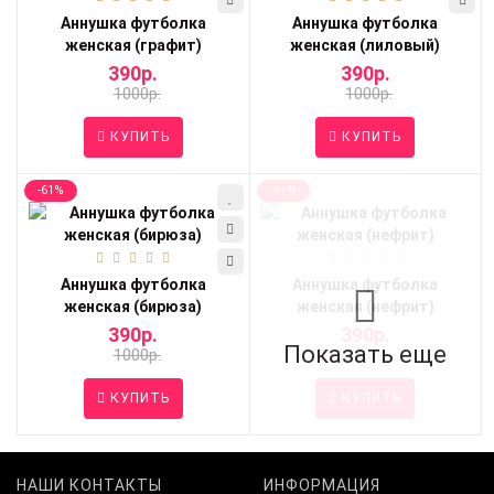
Аннушка футболка
Аннушка футболка
женская (графит)
женская (лиловый)
390р.
390р.
1000р.
1000р.
КУПИТЬ
КУПИТЬ
-61%
-61%
Аннушка футболка
Аннушка футболка
женская (бирюза)
женская (нефрит)
390р.
390р.
Показать еще
1000р.
1000р.
КУПИТЬ
КУПИТЬ
НАШИ КОНТАКТЫ
ИНФОРМАЦИЯ