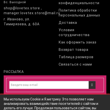
Вс. Выходной
конфиденциальности
shop@lovetex.store ,
Политика обработки
manager.lovetex.store@mail.ru
персональных данных
г. Иваново, ул.
Доставка
Тимирязева, д. 60А
Условия
сотрудничества
Как оформить заказ
Возврат товара
Таблица размеров
Связаться с нами
РАССЫЛКА
Нажимая на кнопку «Подписаться», вы соглашаетесь с
политикой
Мы используем Cookie и Я.метрику. Это позволяет нам
конфиденциальности
и даете
согласие
на обработку персональных
анализировать взаимодействие посетителей с сайтом и
данных
согласно
политики обработки персональных данных
сайта
делать его лучше. Продолжая пользоваться сайтом, вы