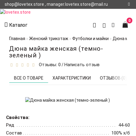
shop@lovetex.store , manager.lovetex.store@mail.ru
Регистрация
0
Каталог
Авторизация
Главная
Женский трикотаж
Футболки и майки
Дюна майка
О НАС
Дюна майка женская (темно-
зеленый )
КОНТАКТЫ
Отзывы: 0
Написать отзыв
/
О
ДОСТАВКЕ
ВСЕ О ТОВАРЕ
ХАРАКТЕРИСТИКИ
ОТЗЫВОВ (0)
Свойства:
Ряд
44-60
Состав
100% х/б