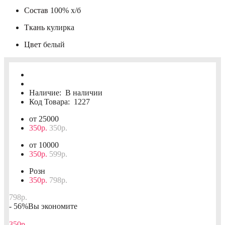
Состав
100% х/б
Ткань
кулирка
Цвет
белый
Наличие:
В наличии
Код Товара:
1227
от 25000
350р.
350р.
от 10000
350р.
599р.
Розн
350р.
798р.
798р.
- 56%
Вы экономите
350р.