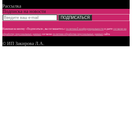
Рассылка
Подписка на новости
ПОДПИСАТЬСЯ
Нажимая на кнопку «Подписаться», вы соглашаетесь с
политикой конфиденциальности
и даете
согласие
на
обработку персональных данных
согласно
политики обработки персональных данных
сайта
© ИП Закирова Л.А.