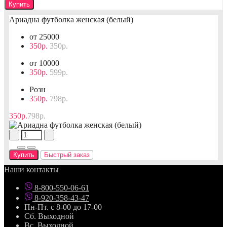
Купить
Ариадна футболка женская (белый)
от 25000
350р.
350р.
от 10000
350р.
599р.
Розн
350р.
798р.
350р.
798р.
Купить
Быстрый заказ
Наши контакты
8-800-550-06-61
8-920-358-43-47
Пн-Пт. с 8-00 до 17-00
Сб. Выходной
Вс. Выходной