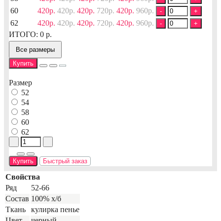
60
420р.
420р.
420р.
720р.
420р.
960р.
-
+
62
420р.
420р.
420р.
720р.
420р.
960р.
-
+
ИТОГО:
0
р.
Все размеры
Купить
Размер
52
54
58
60
62
Купить
Быстрый заказ
Свойства
Ряд
52-66
Состав
100% х/б
Ткань
кулирка пенье
Цвет
черный