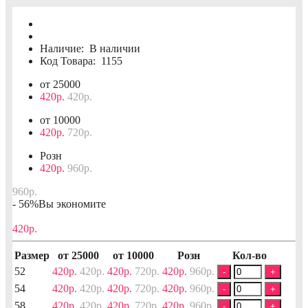
Наличие:
В наличии
Код Товара:
1155
от 25000
420р.
420р.
от 10000
420р.
720р.
Розн
420р.
960р.
960р.
- 56%
Вы экономите
420р.
Размер
от 25000
от 10000
Розн
Кол-во
52
420р.
420р.
420р.
720р.
420р.
960р.
-
+
54
420р.
420р.
420р.
720р.
420р.
960р.
-
+
58
420р.
420р.
420р.
720р.
420р.
960р.
-
+