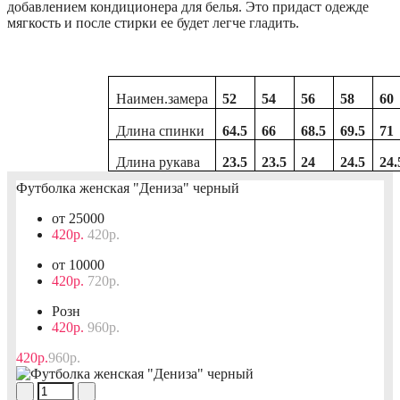
добавлением кондиционера для белья. Это придаст одежде
мягкость и после стирки ее будет легче гладить.
Наимен.замера
52
54
56
58
60
Длина спинки
64.5
66
68.5
69.5
71
Длина рукава
23.5
23.5
24
24.5
24.
Футболка женская "Дениза" черный
от 25000
420р.
420р.
от 10000
420р.
720р.
Розн
420р.
960р.
420р.
960р.