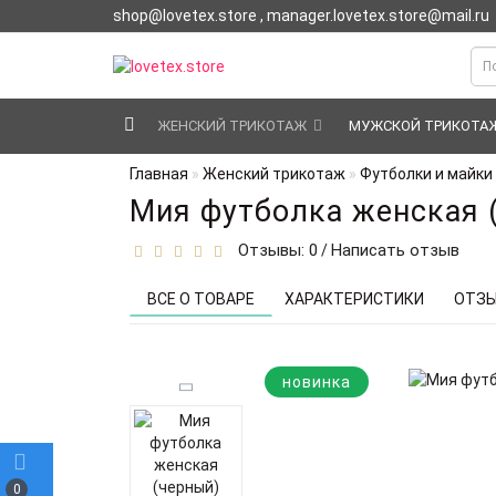
shop@lovetex.store , manager.lovetex.store@mail.ru
ЖЕНСКИЙ ТРИКОТАЖ
МУЖСКОЙ ТРИКОТА
Главная
Женский трикотаж
Футболки и майки
Мия футболка женская 
Отзывы: 0
Написать отзыв
/
ВСЕ О ТОВАРЕ
ХАРАКТЕРИСТИКИ
ОТЗЫ
новинка
0