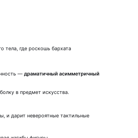
о тела, где роскошь бархата
енность —
драматичный асимметричный
болку в предмет искусства.
вы, и дарит невероятные тактильные
вая изгибы фигуры.