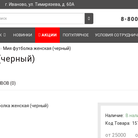
г. Иваново, ул. Тимирязева, д. 60А
8-800
Ж
НОВИНКИ
АКЦИИ
ПОПУЛЯРНОЕ
УСЛОВИЯ СОТРУДНИЧ
Мия футболка женская (черный)
(черный)
ВОВ (0)
Наличие:
В нал
Код Товара:
15
от 25000
о