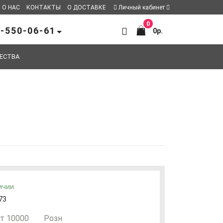
О НАС
КОНТАКТЫ
О ДОСТАВКЕ
Личный кабинет
0
-550-06-61
0р.
ЕСТВА
ичии
73
т 10000
Розн