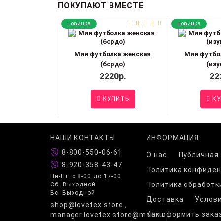
ПОКУПАЮТ ВМЕСТЕ
новинка
новинка
Мия футболка женская
Мия футбо
(бордо)
(изу
2220р.
22
КУПИТЬ
КУ
НАШИ КОНТАКТЫ
ИНФОРМАЦИЯ
8-800-550-06-61
О нас
Публичная
8-920-358-43-47
Политика конфиде
Пн-Пт. с 8-00 до 17-00
Политика обработк
Сб. Выходной
Вс. Выходной
Доставка
Услови
shop@lovetex.store ,
Как оформить зака
manager.lovetex.store@mail.ru