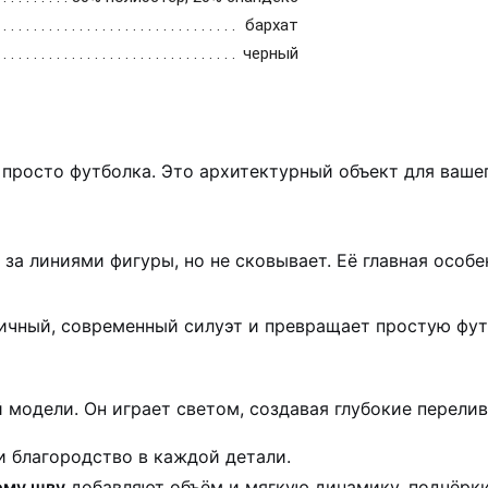
бархат
черный
 просто футболка. Это архитектурный объект для вашег
за линиями фигуры, но не сковывает. Её главная особ
ичный, современный силуэт и превращает простую фут
 модели. Он играет светом, создавая глубокие перели
 и благородство в каждой детали.
ому шву
добавляют объём и мягкую динамику, подчёрки