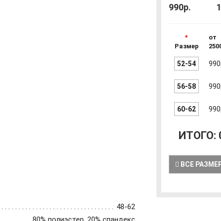
990р.
1
от
Размер
250
52-54
990
56-58
990
60-62
990
ИТОГО:
ВСЕ РАЗМЕ
48-62
80% полиэстер, 20% спандекс