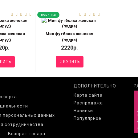
новинка
лка женская
Мия футболка женская
мруд)
(пудра)
20р.
2220р.
ПИТЬ
КУПИТЬ
ДОПОЛНИТЕЛЬНО
Р
Карта сайта
 оферта
Распродажа
нциальности
Новинки
и персональных данных
Популярное
я сотрудничества
з
Возврат товара