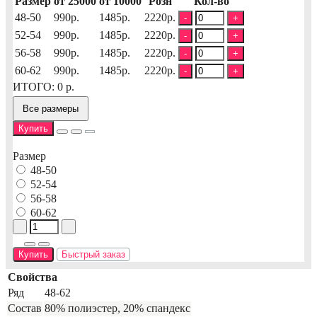
Размер
от 25000
от 10000
Розн
Кол-во
48-50
990р.
1485р.
2220р.
-
+
52-54
990р.
1485р.
2220р.
-
+
56-58
990р.
1485р.
2220р.
-
+
60-62
990р.
1485р.
2220р.
-
+
ИТОГО:
0
р.
Все размеры
Купить
Размер
48-50
52-54
56-58
60-62
Купить
Быстрый заказ
Свойства
Ряд
48-62
Состав
80% полиэстер, 20% спандекс