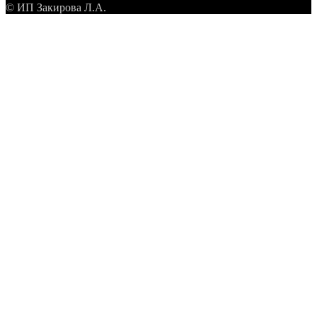
© ИП Закирова Л.А.