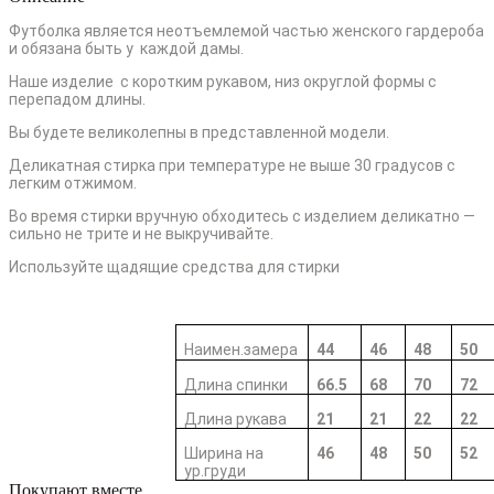
Футболка является неотъемлемой частью женского гардероба
и обязана быть у каждой дамы.
Наше изделие с коротким рукавом, низ округлой формы с
перепадом длины.
Вы будете великолепны в представленной модели.
Деликатная стирка при температуре не выше 30 градусов с
легким отжимом.
Во время стирки вручную обходитесь с изделием деликатно —
сильно не трите и не выкручивайте.
Используйте щадящие средства для стирки
Наимен.замера
44
46
48
50
Длина спинки
66.5
68
70
72
Длина рукава
21
21
22
22
Ширина на
46
48
50
52
ур.груди
Покупают вместе