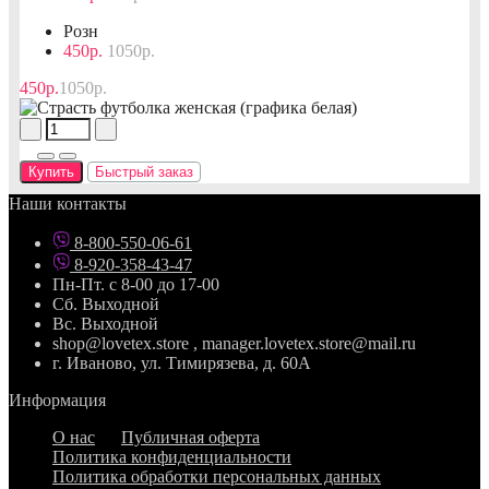
Розн
450р.
1050р.
450р.
1050р.
Купить
Быстрый заказ
Наши контакты
8-800-550-06-61
8-920-358-43-47
Пн-Пт. с 8-00 до 17-00
Сб. Выходной
Вс. Выходной
shop@lovetex.store , manager.lovetex.store@mail.ru
г. Иваново, ул. Тимирязева, д. 60А
Информация
О нас
Публичная оферта
Политика конфиденциальности
Политика обработки персональных данных