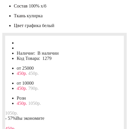
Состав
100% х/б
Ткань
кулирка
Цвет
графика белый
Наличие:
В наличии
Код Товара:
1279
от 25000
450р.
450р.
от 10000
450р.
790р.
Розн
450р.
1050р.
1050р.
- 57%
Вы экономите
450р.