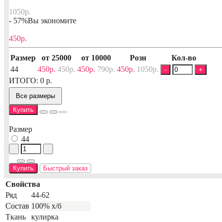
1050р.
- 57%
Вы экономите
450р.
Размер
от 25000
от 10000
Розн
Кол-во
44
450р.
450р.
450р.
790р.
450р.
1050р.
-
+
ИТОГО:
0
р.
Все размеры
Купить
Размер
44
Купить
Быстрый заказ
Свойства
Ряд
44-62
Состав
100% х/б
Ткань
кулирка