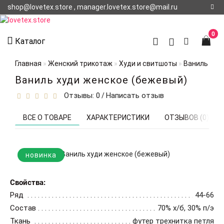
shop@lovetex.store , manager.lovetex.store@mail.ru
Регистрация
0
Каталог
Авторизация
Главная
Женский трикотаж
Худи и свитшоты
Ваниль худ
О НАС
Ваниль худи женское (бежевый)
Отзывы: 0
Написать отзыв
/
КОНТАКТЫ
О
ВСЕ О ТОВАРЕ
ХАРАКТЕРИСТИКИ
ОТЗЫВОВ (0)
ДОСТАВКЕ
новинка
Свойства:
Ряд
44-66
Состав
70% х/б, 30% п/э
Ткань
футер трехнитка петля