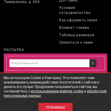
Доставка
Тимирязева, д. 60А
Условия
сотрудничества
Как оформить заказ
Возврат товара
Таблица размеров
Связаться с нами
РАССЫЛКА
Нажимая на кнопку «Подписаться», вы соглашаетесь с
политикой
Мы используем Cookie и Я.метрику. Это позволяет нам
конфиденциальности
и даете
согласие
на обработку персональных
анализировать взаимодействие посетителей с сайтом и
данных
согласно
политики обработки персональных данных
сайта
делать его лучше. Продолжая пользоваться сайтом, вы
соглашаетесь с
использованием файлов cookie
и
обработкой
персональных данных
.
© ИП Закирова Л.А.
ПРИНИМАЮ
6400р.
КУПИТЬ