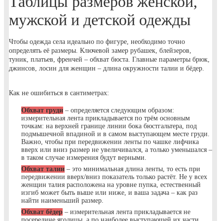
Таблицы размеров женской,
мужской и детской одежды
Чтобы одежда села идеально по фигуре, необходимо точно
определять её размеры. Ключевой замер рубашек, блейзеров,
туник, платьев, френчей – обхват бюста. Главные параметры брюк,
джинсов, лосин для женщин – длина окружности талии и бёдер.
Как не ошибиться в сантиметрах:
Обхват груди
– определяется следующим образом:
измерительная лента прикладывается по трём основным
точкам: на верхней границе линии бока бюстгальтера, под
подмышечной впадиной и в самом выступающем месте груди.
Важно, чтобы при передвижении ленты по чашке лифчика
вверх или вниз размер не увеличивался, а только уменьшался –
в таком случае измерения будут верными.
Обхват талии
– это минимальная длина ленты, то есть при
передвижении вверх/вниз показатель только растёт. Не у всех
женщин талия расположена на уровне пупка, естественный
изгиб может быть выше или ниже, и ваша задача – как раз
найти наименьший размер.
Обхват бёдер
– измерительная лента прикладывается не
посередине ягодицы, а по наиболее выступающей их части,