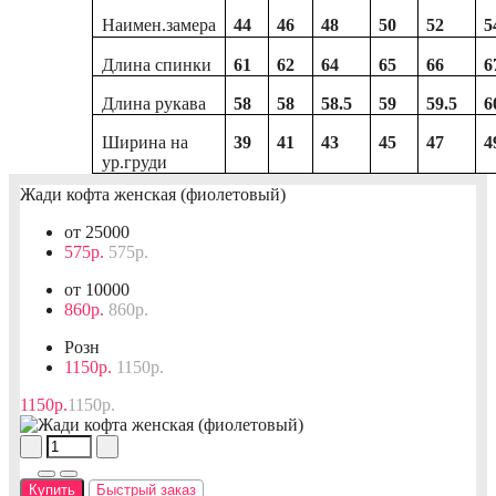
Наимен.замера
44
46
48
50
52
5
Длина спинки
61
62
64
65
66
6
Длина рукава
58
58
58.5
59
59.5
6
Ширина на
39
41
43
45
47
4
ур.груди
Жади кофта женская (фиолетовый)
от 25000
575р.
575р.
от 10000
860р.
860р.
Розн
1150р.
1150р.
1150р.
1150р.
Купить
Быстрый заказ