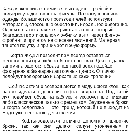
Каждая женщина стремится выглядеть стройной и
подчеркнуть достоинства фигуры. Поэтому в пошиве
одежды большинство производителей используют
материалы, способные обеспечить идеальное облегание.
Одним из таких является трикотаж лапша, который
благодаря вертикальному рубчику, вытягивает фигуру,
стройнит, и при этом не стесняет движений. Материал
тянется по утку и принимает любую форму.
Кофта ЖАДИ позволит вам всегда оставаться
женственной при любых обстоятельствах. Для создания
запоминающегося образа под такой верх подойдет
фактурная юбка-карандаш сочных цветов. Отлично
подойдут велюровые и бархатные юбки-трапеции.
Сейчас активно возвращаются в моду брюки клеш, как
раз их идеально дополнит кофта- водолазка. Под такой
лук подойдет обувь на каблуке и укороченные пиджаки
либо классическое пальто с ремешком. Зауженные брюки
и кофта-водолазка — это тренд, который не выходит из
моды уже несколько десятилетий.
Кофты-водолазки отлично дополняют широкие
брюки, так как они делают силуэт утонченным и