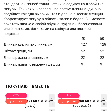
стандартной линией талии - отлично садится на любой тип
фигуры. Так как универсальное платье длины миди, оно
подойдет как для высоких, так и для не высоких женщин.
Корректирует фигуру в области талии и бедер. Вы можете
сочетать платье с любой обувью: туфлями, босоножками
или балетками, ботинками на каблуке или плоской
подошве.
48
50
Длина изделия по спинке, см
127
128
Обхват груди, см
52
52
Длина рукава внешняя, см
22
22
Длина рукава по нижнему шву, см
9
9
ПОКУПАЮТ ВМЕСТЕ
-24%
-24%
супер цена
супер цена