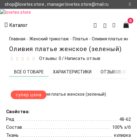
shop@lovetex.store , manager.lovetex.store@mail.ru
Регистрация
0
Каталог
Авторизация
Главная
Женский трикотаж
Платья
Оливия платье женск
О НАС
Оливия платье женское (зеленый)
Отзывы: 0
Написать отзыв
/
КОНТАКТЫ
О
ВСЕ О ТОВАРЕ
ХАРАКТЕРИСТИКИ
ОТЗЫВОВ (0)
ДОСТАВКЕ
супер цена
Свойства:
Ряд
48-62
Состав
100% х/б
Ткань
кулирка