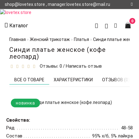
shop@lovetex.store , manager.lovetex.store@mail.ru
Регистрация
0
Каталог
Авторизация
Главная
Женский трикотаж
Платья
Синди платье женско
О НАС
Синди платье женское (кофе
леопард)
КОНТАКТЫ
Отзывы: 0
Написать отзыв
/
О
ДОСТАВКЕ
ВСЕ О ТОВАРЕ
ХАРАКТЕРИСТИКИ
ОТЗЫВОВ (0)
новинка
Свойства:
Ряд
48-58
Состав
95% х/б, 5% лайкра