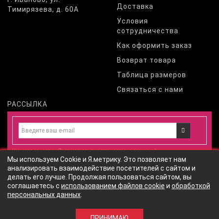
Доставка
Тимирязева, д. 60А
Условия
сотрудничества
Как оформить заказ
Возврат товара
Таблица размеров
Связаться с нами
РАССЫЛКА
Нажимая на кнопку «Подписаться», вы соглашаетесь с
политикой
Мы используем Cookie и Я.метрику. Это позволяет нам
конфиденциальности
и даете
согласие
на обработку персональных
анализировать взаимодействие посетителей с сайтом и
данных
согласно
политики обработки персональных данных
сайта
делать его лучше. Продолжая пользоваться сайтом, вы
соглашаетесь с
использованием файлов cookie
и
обработкой
персональных данных
.
© ИП Закирова Л.А.
ПРИНИМАЮ
3550р.