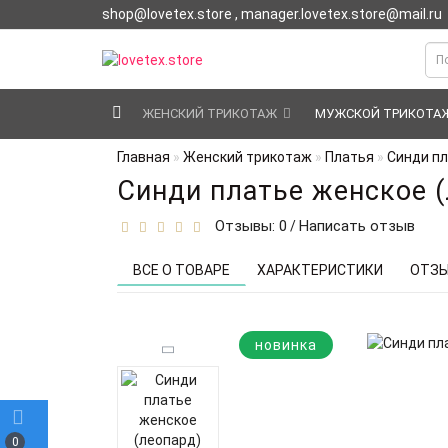
shop@lovetex.store , manager.lovetex.store@mail.ru
ЖЕНСКИЙ ТРИКОТАЖ
МУЖСКОЙ ТРИКОТА
Главная
Женский трикотаж
Платья
Синди пл
Синди платье женское (
Отзывы: 0
Написать отзыв
/
ВСЕ О ТОВАРЕ
ХАРАКТЕРИСТИКИ
ОТЗЫ
новинка
0