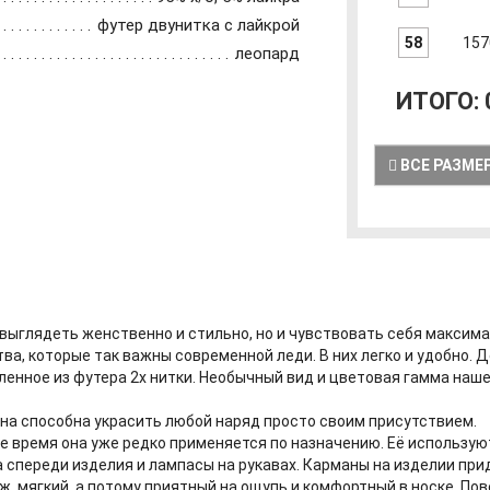
футер двунитка с лайкрой
58
157
леопард
ИТОГО:
ВСЕ РАЗМЕ
 выглядеть женственно и стильно, но и чувствовать себя максим
ва, которые так важны современной леди. В них легко и удобно. 
енное из футера 2х нитки. Необычный вид и цветовая гамма наше
а способна украсить любой наряд просто своим присутствием.
е время она уже редко применяется по назначению. Её использую
спереди изделия и лампасы на рукавах. Карманы на изделии прид
ж, мягкий, а потому приятный на ощупь и комфортный в носке. По