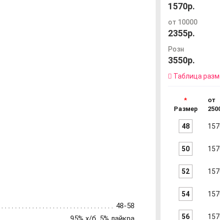
1570р.
от 10000
2355р.
Розн
3550р.
Таблица разм
от
Размер
250
48
157
50
157
52
157
54
157
48-58
56
157
95% х/б, 5% лайкра