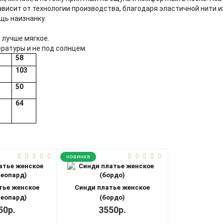
ависит от технологии производства, благодаря эластичной нити 
щь наизнанку.
 лучше мягкое.
ратуры и не под солнцем.
58
0
103
50
64
новинка
тье женское
Синди платье женское
леопард)
(бордо)
50р.
3550р.