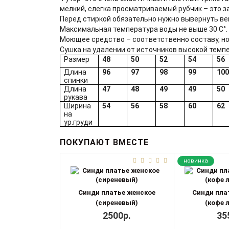
мелкий, слегка просматриваемый рубчик – это з
Перед стиркой обязательно нужно вывернуть ве
Максимальная температура воды не выше 30 С°.
Моющее средство – соответственно составу, но
Сушка на удалении от источников высокой темпе
Размер
48
50
52
54
56
Длина
96
97
98
99
10
спинки
Длина
47
48
49
49
50
рукава
Ширина
54
56
58
60
62
на
ур.груди
ПОКУПАЮТ ВМЕСТЕ
новинка
Синди платье женское
Синди пла
(сиреневый)
(кофе 
2500р.
35