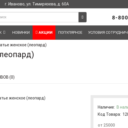
г. Иваново, ул. Тимирязева, д. 60А
8-800
Ж
НОВИНКИ
АКЦИИ
ПОПУЛЯРНОЕ
УСЛОВИЯ СОТРУДНИЧ
атье женское (леопард)
леопард)
ВОВ (0)
Наличие:
В нал
Код Товара:
12
от 25000