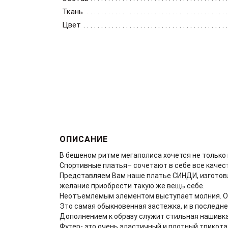
Ткань
Цвет
ОПИСАНИЕ
В бешеном ритме мегаполиса хочется не только
Спортивные платья– сочетают в себе все качест
Представляем Вам наше платье СИНДИ, изготовл
желание приобрести такую же вещь себе.
Неотъемлемым элементом выступает молния. Он
Это самая обыкновенная застежка, и в последне
Дополнением к образу служит стильная нашивка 
Футер- это очень эластичный и плотный трикота