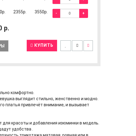
0р.
2355р.
3550р.
-
+
0
р.
КУПИТЬ
РЫ
ально комфортно.
Девушка выглядит стильно, женственно и модно.
го платья привлечёт внимание, и вызывает
т для красоты и добавления изюминки в модель.
адут удобства .
верхность трикотажа матовая, ровная или в