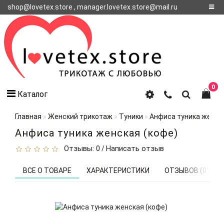
shop@lovetex.store , manager.lovetex.store@mail.ru
Регистрация
Авторизация
О НАС
0
Каталог
КОНТАКТЫ
О
Главная
Женский трикотаж
Туники
Анфиса туника женск
ДОСТАВКЕ
Анфиса туника женская (кофе)
Отзывы: 0
Написать отзыв
/
ВСЕ О ТОВАРЕ
ХАРАКТЕРИСТИКИ
ОТЗЫВОВ (0)