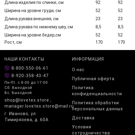
Длина изделия по спинке, см
92
92
Ширина на уровне груди, см
52
52
Длина рукава внешняя, см
23
23
Длина рукава по нижнему шву, см
8,5
8,5
Ширина на уровне бедер,см
52
52
Рост, см
170
170
НАШИ КОНТАКТЫ
ИНФОРМАЦИЯ
8-800-550-06-61
О нас
8-920-358-43-47
Публичная оферта
Пн-Пт. с 8-00 до 17-00
Политика
Сб. Выходной
Вс. Выходной
конфиденциальности
shop@lovetex.store ,
Политика обработки
manager.lovetex.store@mail.ru
персональных данных
г. Иваново, ул.
Доставка
Тимирязева, д. 60А
Условия
сотрудничества