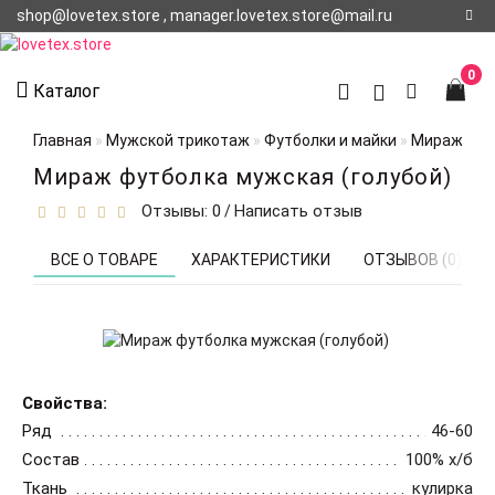
shop@lovetex.store , manager.lovetex.store@mail.ru
Регистрация
0
Каталог
Авторизация
Главная
Мужской трикотаж
Футболки и майки
Мираж футб
О НАС
Мираж футболка мужская (голубой)
Отзывы: 0
Написать отзыв
/
КОНТАКТЫ
О
ВСЕ О ТОВАРЕ
ХАРАКТЕРИСТИКИ
ОТЗЫВОВ (0)
ДОСТАВКЕ
Свойства:
Ряд
46-60
Состав
100% х/б
Ткань
кулирка