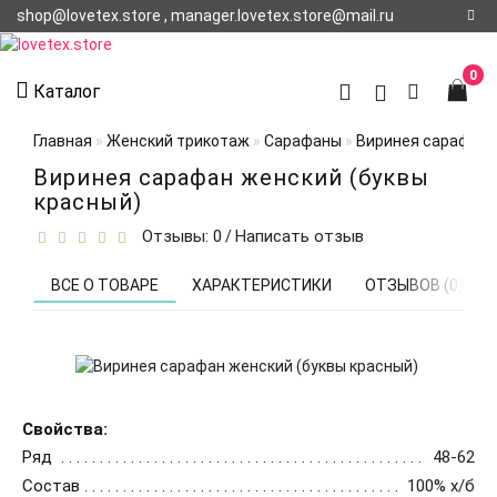
shop@lovetex.store , manager.lovetex.store@mail.ru
Регистрация
0
Каталог
Авторизация
Главная
Женский трикотаж
Сарафаны
Виринея сарафан 
О НАС
Виринея сарафан женский (буквы
красный)
КОНТАКТЫ
Отзывы: 0
Написать отзыв
/
О
ДОСТАВКЕ
ВСЕ О ТОВАРЕ
ХАРАКТЕРИСТИКИ
ОТЗЫВОВ (0)
Свойства:
Ряд
48-62
Состав
100% х/б