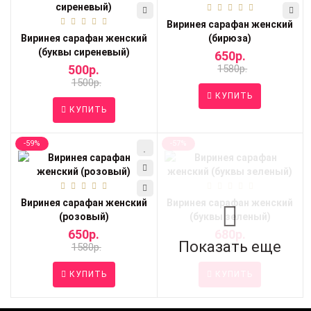
Виринея сарафан женский
Виринея сарафан женский
(бирюза)
(буквы сиреневый)
650р.
500р.
1580р.
1500р.
КУПИТЬ
КУПИТЬ
-59%
-57%
Виринея сарафан женский
Виринея сарафан женский
(розовый)
(буквы зеленый)
650р.
680р.
Показать еще
1580р.
1580р.
КУПИТЬ
КУПИТЬ